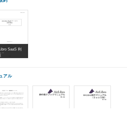
規約
Libro SaaS 利
規約
算
ュアル
1種子イチゴ_
静的電子ブック
AirLibro Saas 操