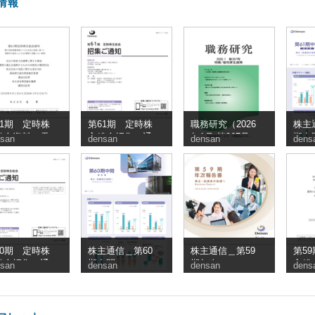
情報
61期 定時株
第61期 定時株
職務研究（2026
株主
総会資料（電
主総会招集ご通
年1月 第367号）
期中
san
densan
densan
dens
提供措置事項
知
_電算
うち交付書面
略事項）
60期 定時株
株主通信＿第60
株主通信＿第59
第5
総会招集ご通
期中間
期年次
主総
san
densan
densan
dens
子提
のう
省略