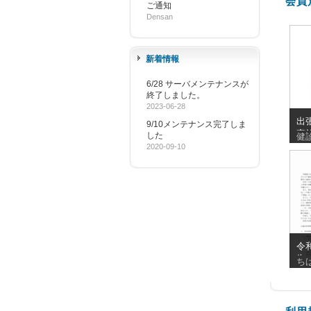
会員
ご通知
Densan
新着情報
6/28 サーバメンテナンスが
終了しました。
2023-06-28
出
9/10メンテナンス完了しま
実
した
健
_20
2020-09-10
令
告
ち