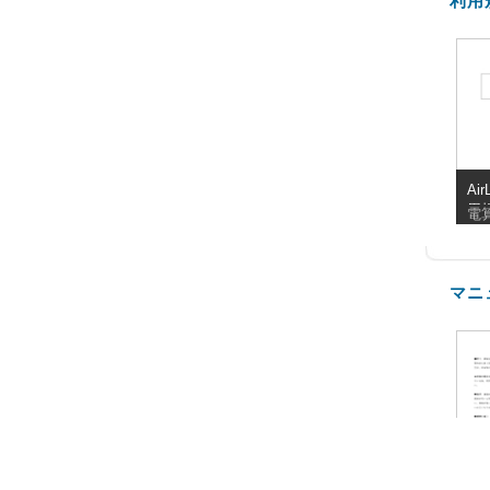
利用
Air
用
電
マニ
F