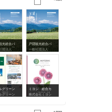
観光総合パ
戸隠観光総合パ
レット（簡
ンフレット
社団法人
一般社団法人
）
ルグリーン
ミヨシ 総合カ
ー幕張リー
タログ2023-25
ルグリーン
株式会社ミヨシ
ット
+ more