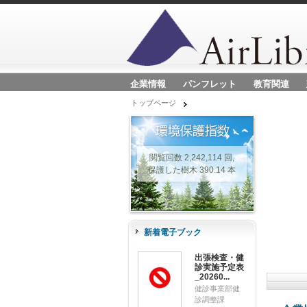
企業情報
パンフレット
教育関連
トップページ
閲覧回数 2,242,114 回,
保護した樹木 390.14 本
新着電子ブック
出張検査・健
診実施予定表
_20260...
健診事業部健
診調整課