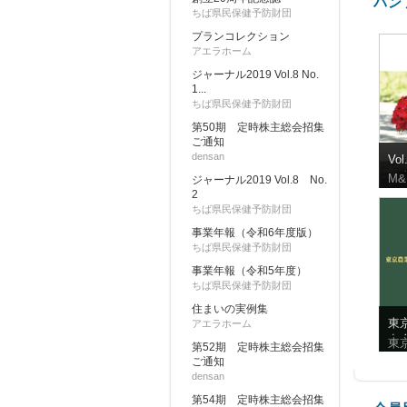
パン
ちば県民保健予防財団
プランコレクション
アエラホーム
ジャーナル2019 Vol.8 No.
1...
ちば県民保健予防財団
第50期 定時株主総会招集
ご通知
densan
Vo
ロ
M&
ジャーナル2019 Vol.8 No.
2
ちば県民保健予防財団
事業年報（令和6年度版）
ちば県民保健予防財団
事業年報（令和5年度）
ちば県民保健予防財団
住まいの実例集
東
アエラホーム
友
東
第52期 定時株主総会招集
10
ご通知
densan
第54期 定時株主総会招集