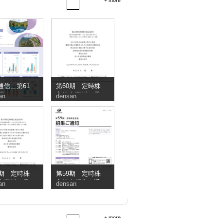
+ more
通信＿第61
第60期 定時株
間
主総会資料（電
an
densan
子提供措置事項
のうち交付書面
省略事項）
9期 定時株
第59期 定時株
会資料（電
主総会招集ご通
an
densan
供措置事項
知
ち交付書面
事項）
+ more