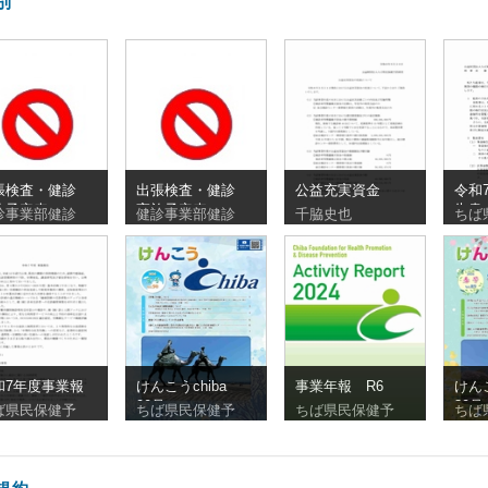
別
張検査・健診
出張検査・健診
公益充実資金
令和
施予定表
実施予定表
告書
診事業部健診
健診事業部健診
千脇史也
ちば
260810_20260830
_20260727_20260809
和7年度事業報
けんこうchiba
事業年報 R6
けん
90号
89号
ば県民保健予
ちば県民保健予
ちば県民保健予
ちば