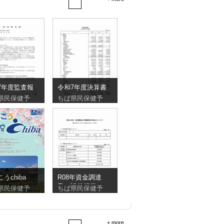
7年度監査報
令和7年度決算書
県民保健予
ちば県民保健予
こうchiba
R08年資金調達
及び設備投資の
県民保健予
ちば県民保健予
見込
+ more