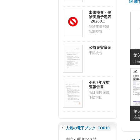
企業
出張検査・健
診実施予定表
_20260...
健診事業部健
診調整課
公益充実資金
千脇史也
第
主
den
子
の
省
令和7年度監
査報告書
ちば県民保健
予防財団
第
主
den
知
人気の電子ブック
TOP10
創立20周年記念誌