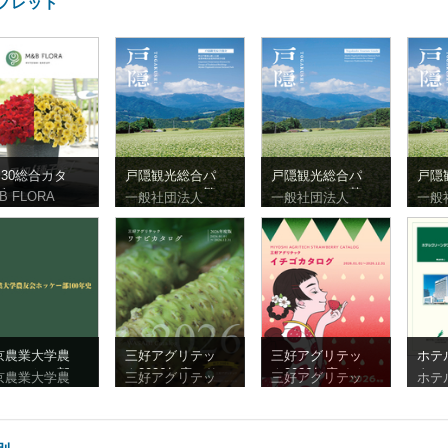
フレット
l.30総合カタ
戸隠観光総合パ
戸隠観光総合パ
戸隠
グ
ンフレット（繁
ンフレット（英
ンフ
B FLORA
一般社団法人
一般社団法人
一般
体字）
語）
体字
京農業大学農
三好アグリテッ
三好アグリテッ
ホテ
会ホッケー部
ク2026年度ワサ
ク2026年度イチ
タワ
京農業大学農
三好アグリテッ
三好アグリテッ
ホテ
0年史
ビ
ゴ
フレ