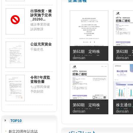
企業情報
出張検査・健
診実施予定表
_20260...
健診事業部健
診調整課
公益充実資金
千脇史也
第61期 定時株
第61期 
主総会資料（電
主総会招
densan
densan
子提供措置事項
知
のうち交付書面
省略事項）
令和7年度監
査報告書
ちば県民保健
予防財団
第60期 定時株
株主通信＿
主総会招集ご通
期中間
densan
densan
知
TOP10
創立20周年記念誌
パンフレット