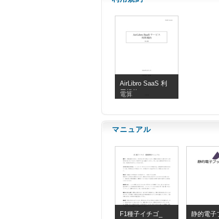
AirLibro SaaS 利
用規約
電算
マニュアル
F1種子イチゴ_
静的電子