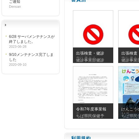
ご通知
Densan
6/28 サーバメンテナンスが
終了しました。
2023-06-28
出張検査・健診
出張検査
9/10メンテナンス完了しま
実施予定表
実施予定
した
健診事業部健診
健診事業
_20260810_20260830
_2026072
2020-09-10
令和7年度事業報
けんこうc
告
90号
ちば県民保健予
ちば県民
利用規約