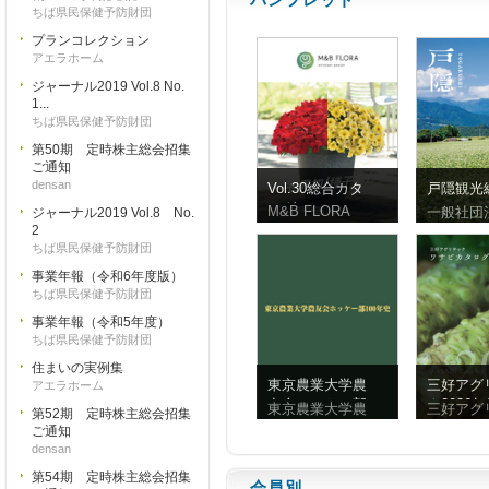
ちば県民保健予防財団
プランコレクション
アエラホーム
ジャーナル2019 Vol.8 No.
1...
ちば県民保健予防財団
第50期 定時株主総会招集
ご通知
densan
Vol.30総合カタ
戸隠観光
ログ
ンフレッ
M&B FLORA
一般社団
ジャーナル2019 Vol.8 No.
体字）
2
ちば県民保健予防財団
事業年報（令和6年度版）
ちば県民保健予防財団
事業年報（令和5年度）
ちば県民保健予防財団
住まいの実例集
東京農業大学農
三好アグ
アエラホーム
友会ホッケー部
ク2026
東京農業大学農
三好アグ
第52期 定時株主総会招集
100年史
ビ
ご通知
densan
第54期 定時株主総会招集
会員別