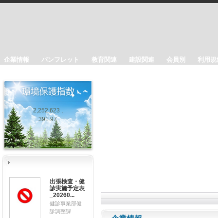
企業情報
パンフレット
教育関連
建設関連
会員別
利用規
2,252,623 ,
391.97
出張検査・健
診実施予定表
_20260...
健診事業部健
診調整課