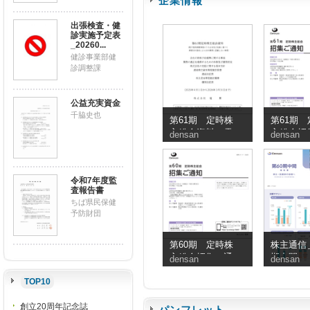
企業情報
出張検査・健
診実施予定表
_20260...
健診事業部健
診調整課
公益充実資金
千脇史也
第61期 定時株
第61期 
主総会資料（電
主総会招
densan
densan
子提供措置事項
知
のうち交付書面
省略事項）
令和7年度監
査報告書
ちば県民保健
予防財団
第60期 定時株
株主通信＿
主総会招集ご通
期中間
densan
densan
知
TOP10
創立20周年記念誌
パンフレット