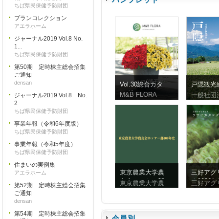
ちば県民保健予防財団
プランコレクション
アエラホーム
ジャーナル2019 Vol.8 No.
1...
ちば県民保健予防財団
第50期 定時株主総会招集
ご通知
densan
Vol.30総合カタ
戸隠観光
ログ
ンフレッ
M&B FLORA
一般社団
ジャーナル2019 Vol.8 No.
体字）
2
ちば県民保健予防財団
事業年報（令和6年度版）
ちば県民保健予防財団
事業年報（令和5年度）
ちば県民保健予防財団
住まいの実例集
東京農業大学農
三好アグ
アエラホーム
友会ホッケー部
ク2026
東京農業大学農
三好アグ
第52期 定時株主総会招集
100年史
ビ
ご通知
densan
第54期 定時株主総会招集
会員別