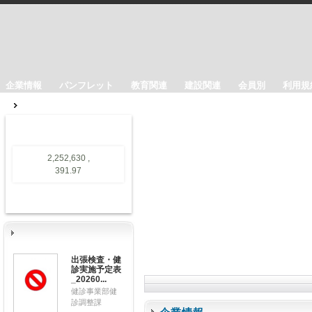
企業情報
パンフレット
教育関連
建設関連
会員別
利用規
2,252,630 ,
391.97
出張検査・健
診実施予定表
_20260...
健診事業部健
診調整課