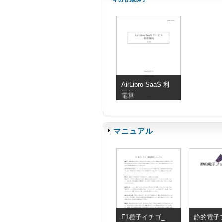
AirLibro SaaS 利
用規約
電算
マニュアル
F1種子イチゴ_
静的電子