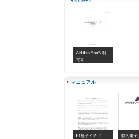
AirLibro SaaS 利
用規約
電算
マニュアル
F1種子イチゴ_
静的電子