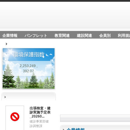
企業情報
パンフレット
教育関連
建設関連
会員別
利用規
2,253,249 ,
392.07
出張検査・健
診実施予定表
_20260...
健診事業部健
診調整課