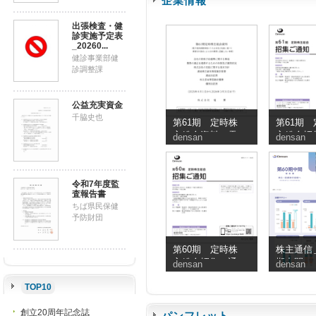
企業情報
出張検査・健
診実施予定表
_20260...
健診事業部健
診調整課
公益充実資金
千脇史也
第61期 定時株
第61期 
主総会資料（電
主総会招
densan
densan
子提供措置事項
知
のうち交付書面
省略事項）
令和7年度監
査報告書
ちば県民保健
予防財団
第60期 定時株
株主通信＿
主総会招集ご通
期中間
densan
densan
知
TOP10
創立20周年記念誌
パンフレット