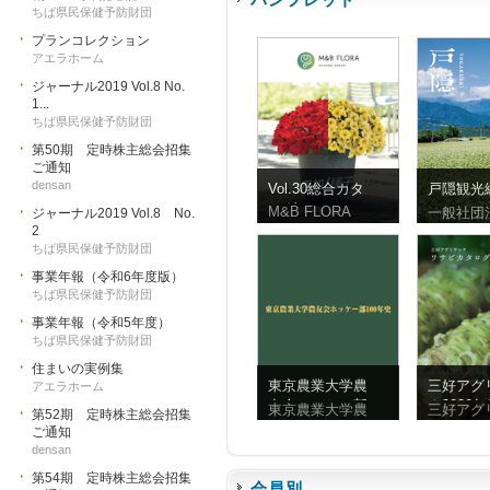
ちば県民保健予防財団
プランコレクション
アエラホーム
ジャーナル2019 Vol.8 No.
1...
ちば県民保健予防財団
第50期 定時株主総会招集
ご通知
densan
Vol.30総合カタ
戸隠観光
ログ
ンフレッ
M&B FLORA
一般社団
ジャーナル2019 Vol.8 No.
体字）
2
ちば県民保健予防財団
事業年報（令和6年度版）
ちば県民保健予防財団
事業年報（令和5年度）
ちば県民保健予防財団
住まいの実例集
東京農業大学農
三好アグ
アエラホーム
友会ホッケー部
ク2026
東京農業大学農
三好アグ
第52期 定時株主総会招集
100年史
ビ
ご通知
densan
第54期 定時株主総会招集
会員別