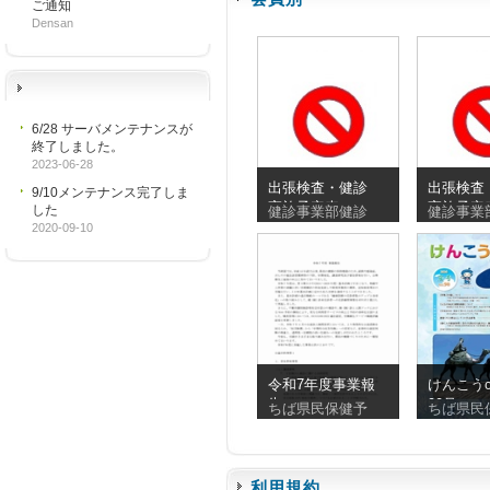
ご通知
Densan
6/28 サーバメンテナンスが
終了しました。
2023-06-28
出張検査・健診
出張検査
9/10メンテナンス完了しま
実施予定表
実施予定
した
健診事業部健診
健診事業
_20260810_20260830
_2026072
2020-09-10
令和7年度事業報
けんこうc
告
90号
ちば県民保健予
ちば県民
利用規約