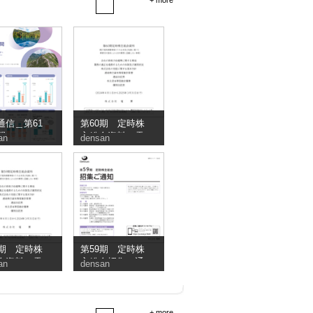
+ more
通信＿第61
第60期 定時株
間
主総会資料（電
an
densan
子提供措置事項
のうち交付書面
省略事項）
9期 定時株
第59期 定時株
会資料（電
主総会招集ご通
an
densan
供措置事項
知
ち交付書面
事項）
+ more