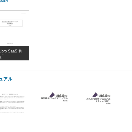
規約
Libro SaaS 利
規約
算
ュアル
1種子イチゴ_
静的電子ブック
AirLibro Saas 操