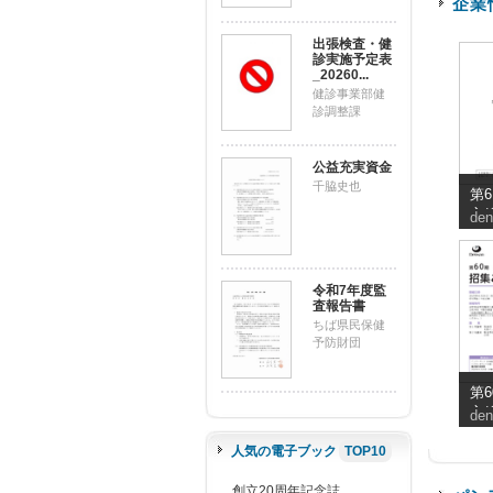
企業
出張検査・健
診実施予定表
_20260...
健診事業部健
診調整課
公益充実資金
千脇史也
第
主
den
子
の
省
令和7年度監
査報告書
ちば県民保健
予防財団
第
主
den
知
人気の電子ブック
TOP10
創立20周年記念誌