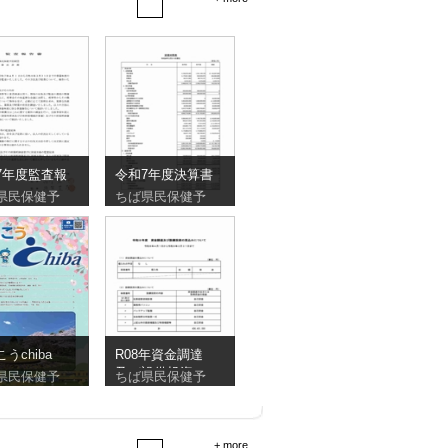
7年度監査報
令和7年度決算書
県民保健予
ちば県民保健予
こうchiba
R08年資金調達
及び設備投資の
県民保健予
ちば県民保健予
見込
+ more