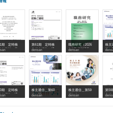
情報
61期 定時株
第61期 定時株
職務研究（2026
株主
総会資料（電
主総会招集ご通
年1月 第367号）
期中
san
densan
densan
dens
提供措置事項
知
_電算
うち交付書面
略事項）
60期 定時株
株主通信＿第60
株主通信＿第59
第5
総会招集ご通
期中間
期年次
主総
san
densan
densan
dens
子提
のう
省略