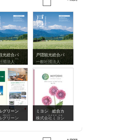
観光総合パ
戸隠観光総合パ
レット（簡
ンフレット
社団法人
一般社団法人
）
ルグリーン
ミヨシ 総合カ
ー幕張リー
タログ2023-25
ルグリーン
株式会社ミヨシ
ット
+ more