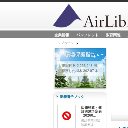
企業情報
パンフレット
教育関連
トップページ
閲覧回数 2,253,248 回,
保護した樹木 392.07 本
新着電子ブック
出張検査・健
診実施予定表
_20260...
健診事業部健
診調整課