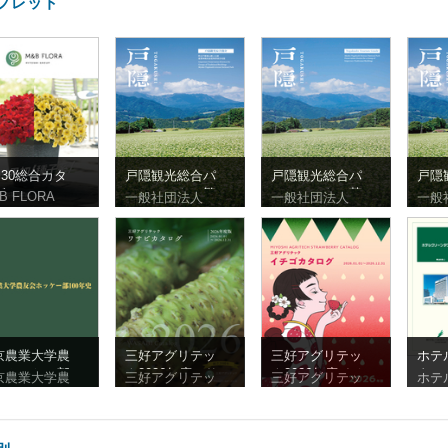
フレット
l.30総合カタ
戸隠観光総合パ
戸隠観光総合パ
戸隠
グ
ンフレット（繁
ンフレット（英
ンフ
B FLORA
一般社団法人
一般社団法人
一般
体字）
語）
体字
京農業大学農
三好アグリテッ
三好アグリテッ
ホテ
会ホッケー部
ク2026年度ワサ
ク2026年度イチ
タワ
京農業大学農
三好アグリテッ
三好アグリテッ
ホテ
0年史
ビ
ゴ
フレ