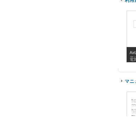
利用
Air
用
電
マニ
F