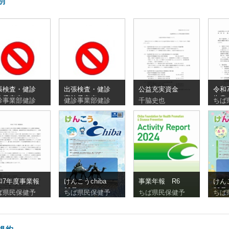
別
張検査・健診
出張検査・健診
公益充実資金
令和
施予定表
実施予定表
告書
診事業部健診
健診事業部健診
千脇史也
ちば
260810_20260830
_20260727_20260809
和7年度事業報
けんこうchiba
事業年報 R6
けん
90号
89号
ば県民保健予
ちば県民保健予
ちば県民保健予
ちば