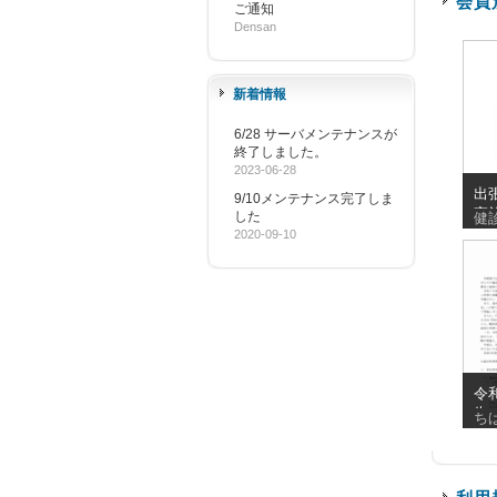
会員
ご通知
Densan
新着情報
6/28 サーバメンテナンスが
終了しました。
2023-06-28
出
9/10メンテナンス完了しま
実
した
健
_20
2020-09-10
令
告
ち