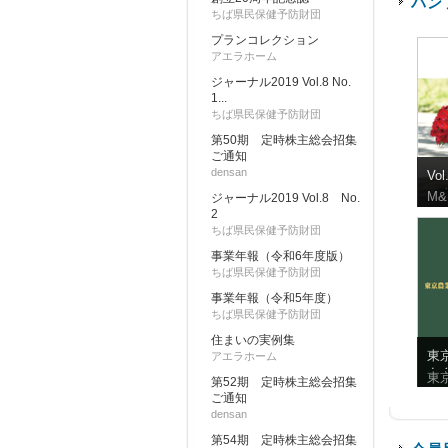
パン
ちば県民保健予防財団
プランコレクション
アエラホーム
ジャーナル2019 Vol.8 No.
1...
ちば県民保健予防財団
第50期 定時株主総会招集
ご通知
densan
Vo
ロ
M&
ジャーナル2019 Vol.8 No.
2
ちば県民保健予防財団
事業年報（令和6年度版）
ちば県民保健予防財団
事業年報（令和5年度）
ちば県民保健予防財団
住まいの実例集
東
アエラホーム
友
東
第52期 定時株主総会招集
10
ご通知
densan
第54期 定時株主総会招集