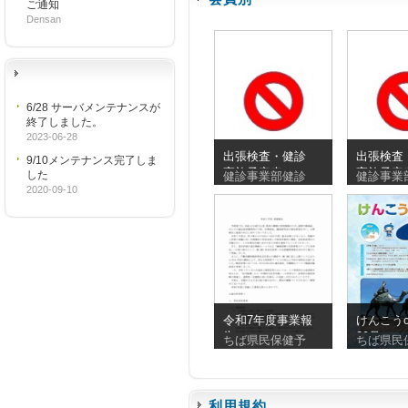
ご通知
Densan
6/28 サーバメンテナンスが
終了しました。
2023-06-28
出張検査・健診
出張検査
9/10メンテナンス完了しま
実施予定表
実施予定
した
健診事業部健診
健診事業
_20260810_20260830
_2026072
2020-09-10
令和7年度事業報
けんこうc
告
90号
ちば県民保健予
ちば県民
利用規約