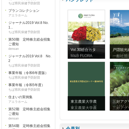
ちば県民保健予防財団
プランコレクション
アエラホーム
ジャーナル2019 Vol.8 No.
1...
ちば県民保健予防財団
第50期 定時株主総会招集
ご通知
densan
Vol.30総合カタ
戸隠観光
ログ
ンフレッ
M&B FLORA
一般社団
ジャーナル2019 Vol.8 No.
体字）
2
ちば県民保健予防財団
事業年報（令和6年度版）
ちば県民保健予防財団
事業年報（令和5年度）
ちば県民保健予防財団
住まいの実例集
東京農業大学農
三好アグ
アエラホーム
友会ホッケー部
ク2026
東京農業大学農
三好アグ
第52期 定時株主総会招集
100年史
ビ
ご通知
densan
第54期 定時株主総会招集
会員別