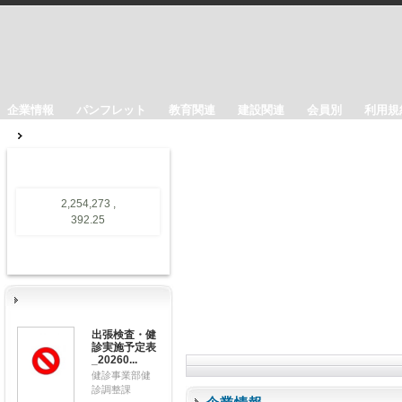
企業情報
パンフレット
教育関連
建設関連
会員別
利用規
2,254,273 ,
392.25
出張検査・健
診実施予定表
_20260...
健診事業部健
診調整課