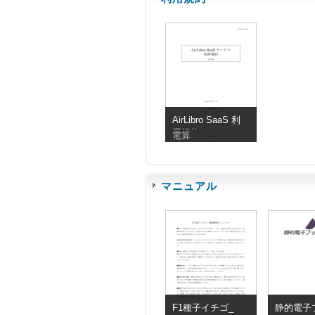
AirLibro SaaS 利
用規約
電算
マニュアル
F1種子イチゴ_
静的電子