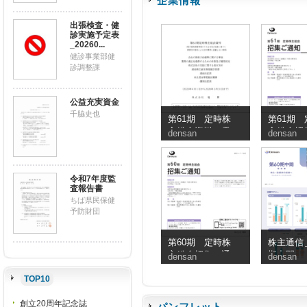
企業情報
出張検査・健
診実施予定表
_20260...
健診事業部健
診調整課
公益充実資金
千脇史也
第61期 定時株
第61期 
主総会資料（電
主総会招
densan
densan
子提供措置事項
知
のうち交付書面
省略事項）
令和7年度監
査報告書
ちば県民保健
予防財団
第60期 定時株
株主通信＿
主総会招集ご通
期中間
densan
densan
知
TOP10
創立20周年記念誌
パンフレット