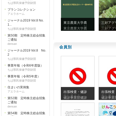
ちば県民保健予防財団
プランコレクション
アエラホーム
ジャーナル2019 Vol.8 No.
東京農業大学農
三好アグ
1...
友会ホッケー部
ク2026
東京農業大学農
三好アグ
ちば県民保健予防財団
100年史
ビ
第50期 定時株主総会招集
ご通知
densan
会員別
ジャーナル2019 Vol.8 No.
2
ちば県民保健予防財団
事業年報（令和6年度版）
ちば県民保健予防財団
事業年報（令和5年度）
ちば県民保健予防財団
住まいの実例集
アエラホーム
出張検査・健診
出張検査
実施予定表
実施予定
健診事業部健診
健診事業
第52期 定時株主総会招集
_20260810_20260830
_2026072
ご通知
densan
第54期 定時株主総会招集