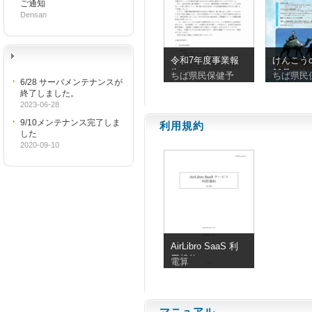
ご通知
Densan
令和7年度事業報
けんこうc
告
90号
ちば県民保健予
ちば県民
6/28 サーバメンテナンスが
終了しました。
2023-06-28
9/10メンテナンス完了しま
利用規約
した
2020-09-10
AirLibro SaaS 利
用規約
電算
マニュアル