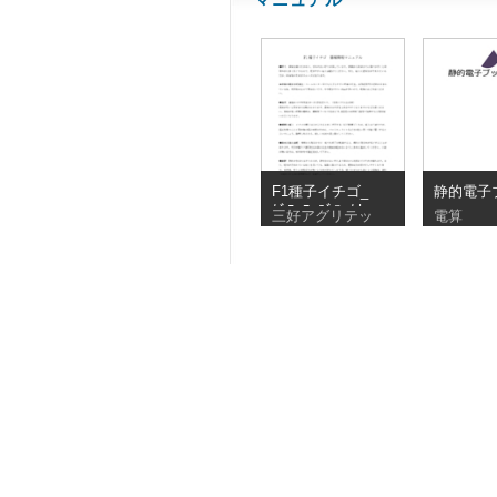
F1種子イチゴ_
静的電子
ｸﾞﾛｰﾜｰｽﾞﾌｧｸﾄ
マニュア
三好アグリテッ
電算