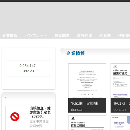
企業情報
パンフレット
教育関連
建設関連
会員別
利用規
企業情報
2,254,147 ,
392.23
第61期 定時株
第61期 
出張検査・健
主総会資料（電
主総会招
densan
densan
診実施予定表
子提供措置事項
知
_20260...
のうち交付書面
健診事業部健
省略事項）
診調整課