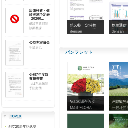
出張検査・健
診実施予定表
_20260...
健診事業部健
第60期 定時株
株主通信＿
診調整課
主総会招集ご通
期中間
densan
densan
知
公益充実資金
千脇史也
パンフレット
令和7年度監
査報告書
ちば県民保健
予防財団
Vol.30総合カタ
戸隠観光
ログ
ンフレッ
M&B FLORA
一般社団
体字）
TOP10
創立20周年記念誌