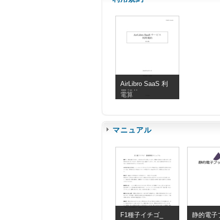
AirLibro SaaS 利
用規約
電算
マニュアル
F1種子イチゴ_
静的電子