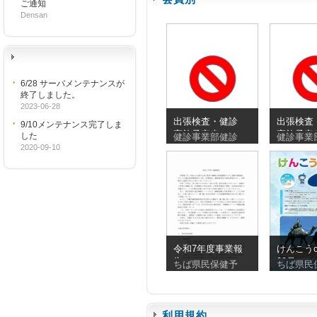
ご通知
Densan
6/28 サーバメンテナンスが
終了しました。
2023-06-28
出張検査・健診
出張検査
9/10メンテナンス完了しま
実施予定表
実施予定
した
健診事業部健診
健診事業
_20260810_20260830
_2026072
2020-09-10
令和7年度事業報
けんこうc
告
90号
ちば県民保健予
ちば県民
利用規約