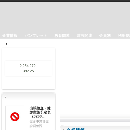
企業情報
パンフレット
教育関連
建設関連
会員別
利用規
2,254,272 ,
392.25
出張検査・健
診実施予定表
_20260...
健診事業部健
診調整課