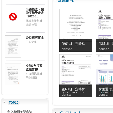
企業情報
出張検査・健
診実施予定表
_20260...
健診事業部健
診調整課
公益充実資金
千脇史也
第61期 定時株
第61期 
主総会資料（電
主総会招
densan
densan
子提供措置事項
知
のうち交付書面
省略事項）
令和7年度監
査報告書
ちば県民保健
予防財団
第60期 定時株
株主通信＿
主総会招集ご通
期中間
densan
densan
知
TOP10
創立20周年記念誌
パンフレット