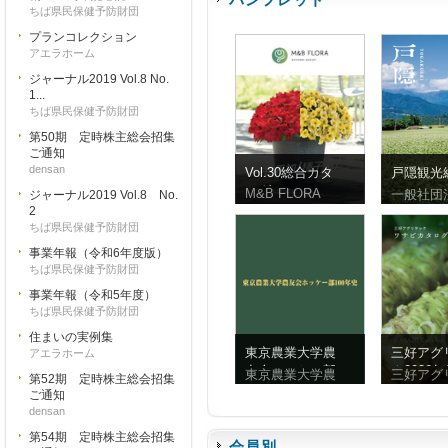
ちば県民保健予防財団
プランコレクション
アエラホーム
ジャーナル2019 Vol.8 No.
1...
ちば県民保健予防財団
第50期 定時株主総会招集
ご通知
densan
Vol.30総合カタ
戸隠観光
ログ
ンフレッ
M&B FLORA
一般社団
ジャーナル2019 Vol.8 No.
体字）
2
ちば県民保健予防財団
事業年報（令和6年度版）
ちば県民保健予防財団
事業年報（令和5年度）
ちば県民保健予防財団
住まいの実例集
東京農業大学農
三好アグ
アエラホーム
友会ホッケー部
ク2026
東京農業大学農
三好アグ
第52期 定時株主総会招集
100年史
ビ
ご通知
densan
第54期 定時株主総会招集
会員別