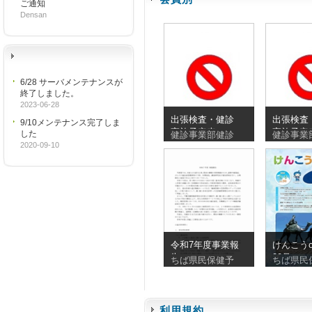
ご通知
Densan
6/28 サーバメンテナンスが
終了しました。
2023-06-28
出張検査・健診
出張検査
9/10メンテナンス完了しま
実施予定表
実施予定
した
健診事業部健診
健診事業
_20260810_20260830
_2026072
2020-09-10
令和7年度事業報
けんこうc
告
90号
ちば県民保健予
ちば県民
利用規約