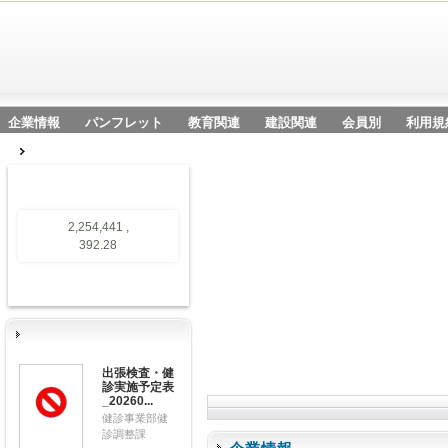
企業情報
パンフレット
教育関連
建設関連
会員別
利用規
2,254,441 ,
392.28
出張検査・健
診実施予定表
_20260...
健診事業部健
診調整課