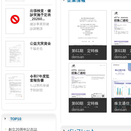
企業情報
出張検査・健
診実施予定表
_20260...
健診事業部健
診調整課
公益充実資金
千脇史也
第61期 定時株
第61期 
主総会資料（電
主総会招
densan
densan
子提供措置事項
知
のうち交付書面
省略事項）
令和7年度監
査報告書
ちば県民保健
予防財団
第60期 定時株
株主通信＿
主総会招集ご通
期中間
densan
densan
知
TOP10
創立20周年記念誌
パンフレット