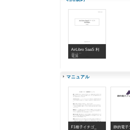
AirLibro SaaS 利
用規約
電算
マニュアル
F1種子イチゴ_
静的電子