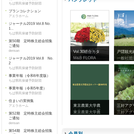
ちば県民保健予防財団
プランコレクション
アエラホーム
ジャーナル2019 Vol.8 No.
1...
ちば県民保健予防財団
第50期 定時株主総会招集
ご通知
densan
Vol.30総合カタ
戸隠観光
ログ
ンフレッ
M&B FLORA
一般社団
ジャーナル2019 Vol.8 No.
体字）
2
ちば県民保健予防財団
事業年報（令和6年度版）
ちば県民保健予防財団
事業年報（令和5年度）
ちば県民保健予防財団
住まいの実例集
東京農業大学農
三好アグ
アエラホーム
友会ホッケー部
ク2026
東京農業大学農
三好アグ
第52期 定時株主総会招集
100年史
ビ
ご通知
densan
第54期 定時株主総会招集
会員別