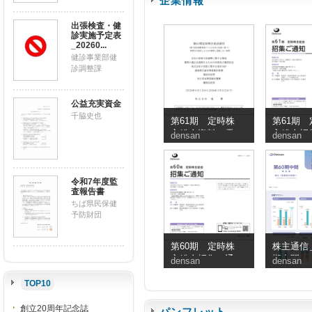
企業情報
出張検査・健
診実施予定表
_20260...
健診事業部健
診調整課
公益充実資金
千脇史也
第61期 定時株
第61期 
主総会資料（電
主総会招
densan
densan
子提供措置事項
知
のうち交付書面
省略事項）
令和7年度監
査報告書
ちば県民保健
予防財団
第60期 定時株
株主通信＿
主総会招集ご通
期中間
densan
densan
知
TOP10
創立20周年記念誌
パンフレット