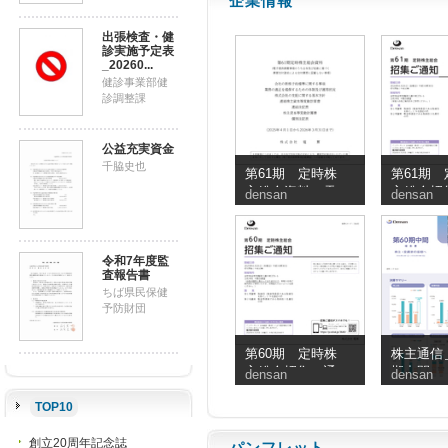
企業情報
出張検査・健
診実施予定表
_20260...
健診事業部健
診調整課
公益充実資金
千脇史也
第61期 定時株
第61期 
主総会資料（電
主総会招
densan
densan
子提供措置事項
知
のうち交付書面
省略事項）
令和7年度監
査報告書
ちば県民保健
予防財団
第60期 定時株
株主通信＿
主総会招集ご通
期中間
densan
densan
知
TOP10
創立20周年記念誌
パンフレット