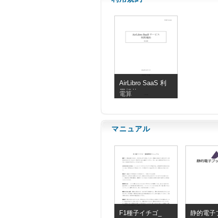
AirLibro SaaS 利
用規約
電算
マニュアル
F1種子イチゴ_
静的電子