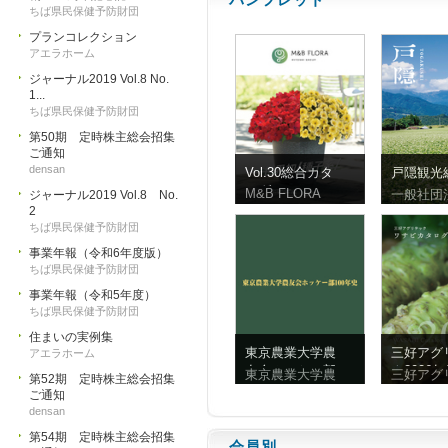
ちば県民保健予防財団
プランコレクション
アエラホーム
ジャーナル2019 Vol.8 No.
1...
ちば県民保健予防財団
第50期 定時株主総会招集
ご通知
densan
Vol.30総合カタ
戸隠観光
ログ
ンフレッ
M&B FLORA
一般社団
ジャーナル2019 Vol.8 No.
体字）
2
ちば県民保健予防財団
事業年報（令和6年度版）
ちば県民保健予防財団
事業年報（令和5年度）
ちば県民保健予防財団
住まいの実例集
東京農業大学農
三好アグ
アエラホーム
友会ホッケー部
ク2026
東京農業大学農
三好アグ
第52期 定時株主総会招集
100年史
ビ
ご通知
densan
第54期 定時株主総会招集
会員別