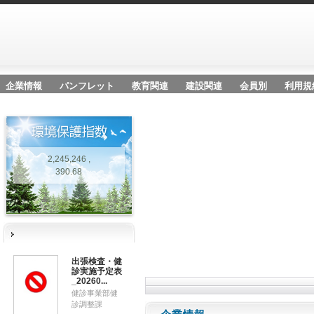
企業情報
パンフレット
教育関連
建設関連
会員別
利用規
2,245,246 ,
390.68
出張検査・健
診実施予定表
_20260...
健診事業部健
診調整課