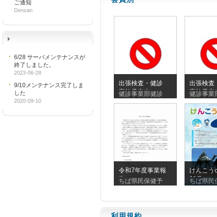
ご通知
Densan
6/28 サーバメンテナンスが
終了しました。
2023-06-28
出張検査・健診
出張検査
9/10メンテナンス完了しま
実施予定表
実施予定
した
健診事業部健診
健診事業
_20260810_20260830
_2026072
2020-09-10
令和7年度事業報
けんこうc
告
90号
ちば県民保健予
ちば県民
利用規約