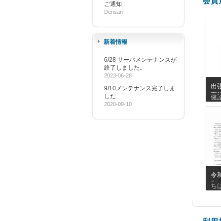
会員
ご通知
Densan
新着情報
6/28 サーバメンテナンスが
終了しました。
2023-06-28
出
9/10メンテナンス完了しま
実
した
健
_20
2020-09-10
令
告
ち