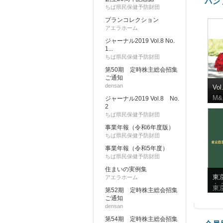
パン
ちば県民保健予防財団
プランコレクション
アエラホーム
ジャーナル2019 Vol.8 No.
1...
ちば県民保健予防財団
第50期 定時株主総会招集
ご通知
densan
Vo
ロ
M&
ジャーナル2019 Vol.8 No.
2
ちば県民保健予防財団
事業年報（令和6年度版）
ちば県民保健予防財団
事業年報（令和5年度）
ちば県民保健予防財団
住まいの実例集
東
アエラホーム
友
東
第52期 定時株主総会招集
10
ご通知
densan
第54期 定時株主総会招集