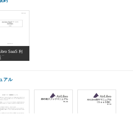
規約
Libro SaaS 利
規約
算
ュアル
1種子イチゴ_
静的電子ブック
AirLibro Saas 操