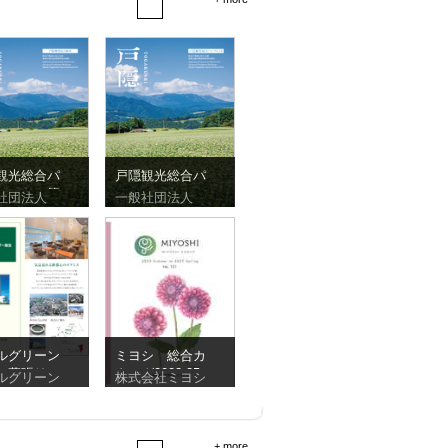
観光総合パ
戸隠観光総合パ
レット（簡
ンフレット
社団法人
一般社団法人
）
ルグリーン
ミヨシ 総合カ
ー幕張リー
タログ2023-25
ルグリーン
株式会社ミヨシ
ット
+ more