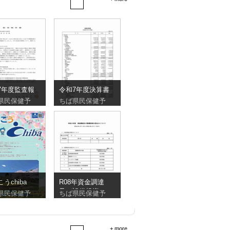
7年度監査報
令和7年度決算書
県民保健予
ちば県民保健予
こうchiba
R08年資金調達
及び設備投資の
県民保健予
ちば県民保健予
見込
+ more