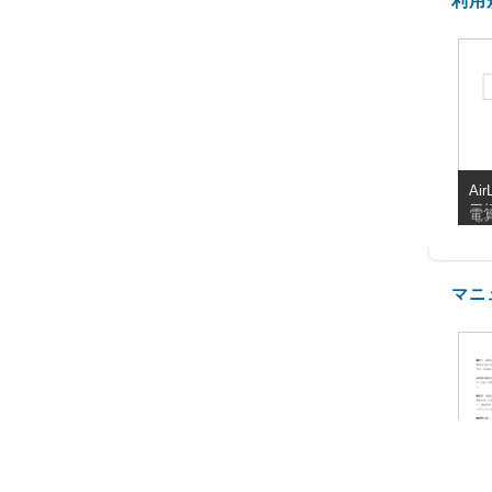
利用
Air
用
電
マニ
F