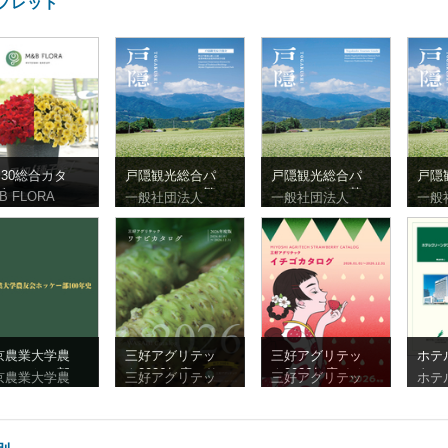
フレット
l.30総合カタ
戸隠観光総合パ
戸隠観光総合パ
戸隠
グ
ンフレット（繁
ンフレット（英
ンフ
B FLORA
一般社団法人
一般社団法人
一般
体字）
語）
体字
京農業大学農
三好アグリテッ
三好アグリテッ
ホテ
会ホッケー部
ク2026年度ワサ
ク2026年度イチ
タワ
京農業大学農
三好アグリテッ
三好アグリテッ
ホテ
0年史
ビ
ゴ
フレ