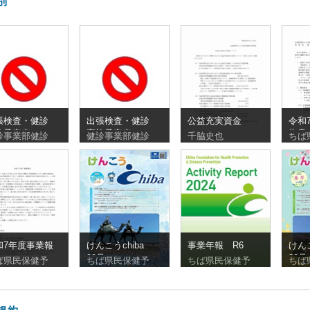
別
張検査・健診
出張検査・健診
公益充実資金
令和
施予定表
実施予定表
告書
診事業部健診
健診事業部健診
千脇史也
ちば
260810_20260830
_20260727_20260809
和7年度事業報
けんこうchiba
事業年報 R6
けん
90号
89号
ば県民保健予
ちば県民保健予
ちば県民保健予
ちば