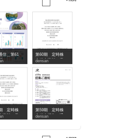
+ more
通信＿第61
第60期 定時株
間
主総会資料（電
an
densan
子提供措置事項
のうち交付書面
省略事項）
9期 定時株
第59期 定時株
会資料（電
主総会招集ご通
an
densan
供措置事項
知
ち交付書面
事項）
+ more