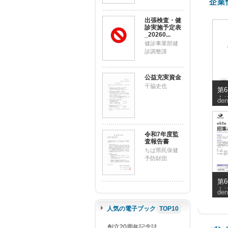
企業
出張検査・健
診実施予定表
_20260...
健診事業部健
診調整課
公益充実資金
千脇史也
第
主
den
子
の
省
令和7年度監
査報告書
ちば県民保健
予防財団
第
主
den
知
人気の電子ブック
TOP10
創立20周年記念誌