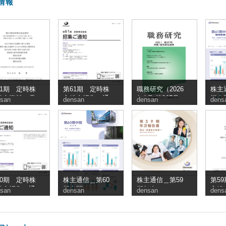
情報
61期 定時株
第61期 定時株
職務研究（2026
株主
総会資料（電
主総会招集ご通
年1月 第367号）
期中
san
densan
densan
dens
提供措置事項
知
_電算
うち交付書面
略事項）
60期 定時株
株主通信＿第60
株主通信＿第59
第5
総会招集ご通
期中間
期年次
主総
san
densan
densan
dens
子提
のう
省略