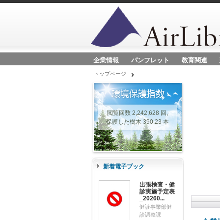
企業情報
パンフレット
教育関連
トップページ
閲覧回数 2,242,628 回,
保護した樹木 390.23 本
新着電子ブック
出張検査・健
診実施予定表
_20260...
健診事業部健
診調整課