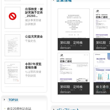
企業情報
出張検査・健
診実施予定表
_20260...
健診事業部健
診調整課
公益充実資金
千脇史也
第61期 定時株
第61期 
主総会資料（電
主総会招
densan
densan
子提供措置事項
知
のうち交付書面
省略事項）
令和7年度監
査報告書
ちば県民保健
予防財団
第60期 定時株
株主通信＿
主総会招集ご通
期中間
densan
densan
知
TOP10
創立20周年記念誌
パンフレット