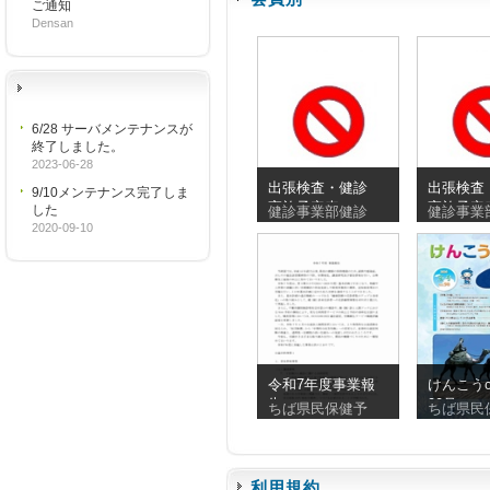
ご通知
Densan
6/28 サーバメンテナンスが
終了しました。
2023-06-28
出張検査・健診
出張検査
9/10メンテナンス完了しま
実施予定表
実施予定
した
健診事業部健診
健診事業
_20260810_20260830
_2026072
2020-09-10
令和7年度事業報
けんこうc
告
90号
ちば県民保健予
ちば県民
利用規約