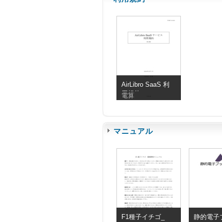
AirLibro SaaS 利
用規約
電算
マニュアル
F1種子イチゴ_
静的電子