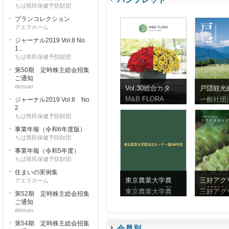
ちば県民保健予防財団
プランコレクション
アエラホーム
ジャーナル2019 Vol.8 No.
1...
ちば県民保健予防財団
第50期 定時株主総会招集
ご通知
densan
Vol.30総合カタ
戸隠観光
ログ
ンフレッ
M&B FLORA
一般社団
ジャーナル2019 Vol.8 No.
体字）
2
ちば県民保健予防財団
事業年報（令和6年度版）
ちば県民保健予防財団
事業年報（令和5年度）
ちば県民保健予防財団
住まいの実例集
東京農業大学農
三好アグ
アエラホーム
友会ホッケー部
ク2026
東京農業大学農
三好アグ
第52期 定時株主総会招集
100年史
ビ
ご通知
densan
第54期 定時株主総会招集
会員別