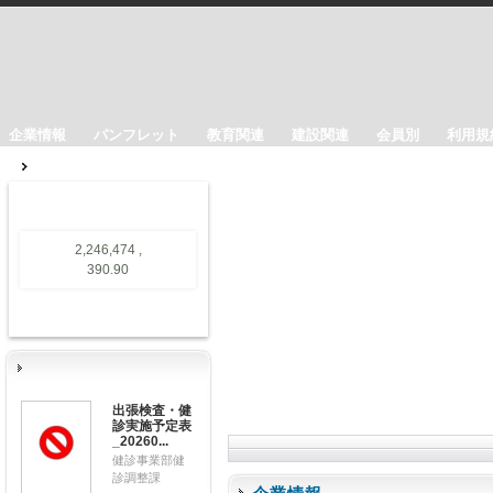
企業情報
パンフレット
教育関連
建設関連
会員別
利用規
2,246,474 ,
390.90
出張検査・健
診実施予定表
_20260...
健診事業部健
診調整課