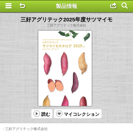
製品情報
This is a completely basic popup, no options set.
三好アグリテック2025年度サツマイモ
三好アグリテック株式会社
読む
マイコレクション
- 三好アグリテック株式会社