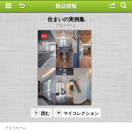
製品情報
This is a completely basic popup, no options set.
住まいの実例集
アエラホーム
読む
マイコレクション
- アエラホーム