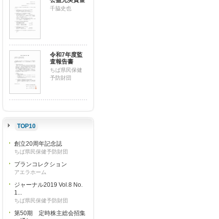
公益充実資金
千脇史也
令和7年度監
査報告書
ちば県民保健
予防財団
TOP10
創立20周年記念誌
ちば県民保健予防財団
プランコレクション
アエラホーム
ジャーナル2019 Vol.8 No.
1...
ちば県民保健予防財団
第50期 定時株主総会招集