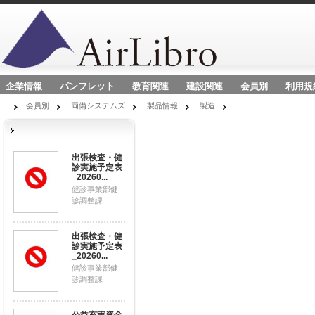
企業情報
パンフレット
教育関連
建設関連
会員別
利用規
会員別
両備システムズ
製品情報
製造
出張検査・健
診実施予定表
_20260...
健診事業部健
診調整課
出張検査・健
診実施予定表
_20260...
健診事業部健
診調整課