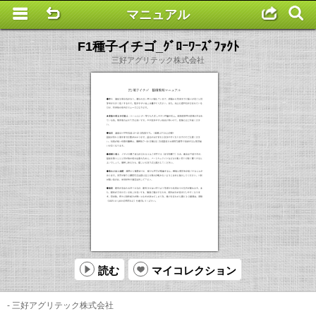
マニュアル
This is a completely basic popup, no options set.
F1種子イチゴ_ｸﾞﾛｰﾜｰｽﾞﾌｧｸﾄ
三好アグリテック株式会社
読む
マイコレクション
- 三好アグリテック株式会社