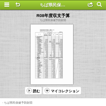
ちば県民保健予防財団
This is a completely basic popup, no options set.
R08年度収支予算
ちば県民保健予防財団
読む
マイコレクション
- ちば県民保健予防財団