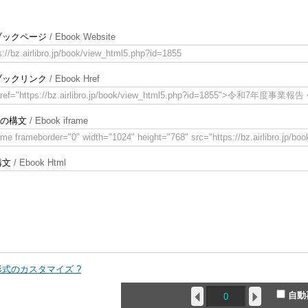
ブックページ
/ Ebook Website
s://bz.airlibro.jp/book/view_html5.php?id=1855
ブックリンク
/ Ebook Href
href="https://bz.airlibro.jp/book/view_html5.php?id=1855">令和7年度事業報告 
meの構文
/ Ebook iframe
ame frameborder="0" width="1024" height="768" src="https://bz.airlibro.jp/b
構文
/ Ebook Html
式のカスタマイズ ?
自動