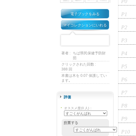
P0
P1
電子ブックをみる
マイコレクションにいれる
P2
P3
P4
著者 :
ちば県民保健予防財
団
クリックされた回数 :
P5
388 回
本書は木を 0.07 保護してい
P6
ます｡
P7
評価
P8
オススメ度
(
0
人)
：
P9
P10