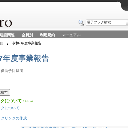
建設関連
会員別
利用規約
マニュアル
令和7年度事業報告
財団
7年度事業報告
民保健予防財団
版に戻す
ックについて
/ About
ックについて
リ
ックリンクの作成