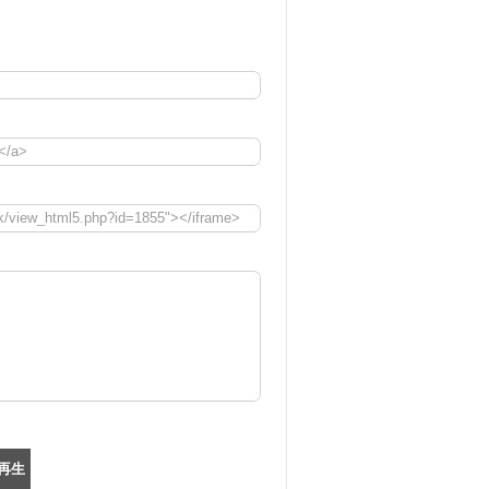
</a>
ook/view_html5.php?id=1855"></iframe>
再生