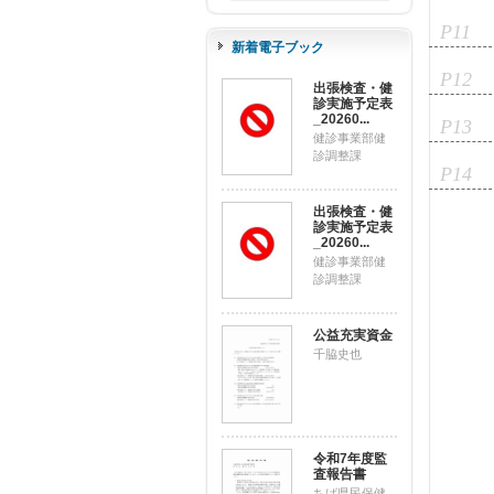
P11
新着電子ブック
P12
出張検査・健
診実施予定表
_20260...
P13
健診事業部健
診調整課
P14
出張検査・健
診実施予定表
_20260...
健診事業部健
診調整課
公益充実資金
千脇史也
令和7年度監
査報告書
ちば県民保健