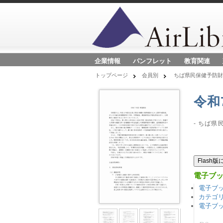
企業情報
パンフレット
教育関連
トップページ
会員別
ちば県民保健予防
令和
- ちば県
Flash
電子ブ
電子ブ
カテゴ
電子ブ