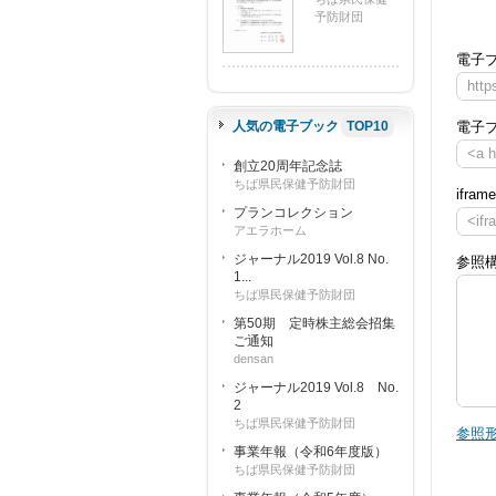
予防財団
電子
http
人気の電子ブック
TOP10
電子
<a 
創立20周年記念誌
ちば県民保健予防財団
ifra
プランコレクション
<ifr
アエラホーム
ジャーナル2019 Vol.8 No.
参照
1...
ちば県民保健予防財団
第50期 定時株主総会招集
ご通知
densan
ジャーナル2019 Vol.8 No.
2
ちば県民保健予防財団
参照形
事業年報（令和6年度版）
ちば県民保健予防財団