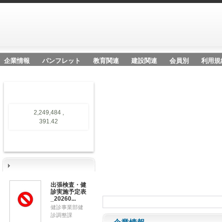
企業情報
パンフレット
教育関連
建設関連
会員別
利用規
2,249,484 ,
391.42
出張検査・健
診実施予定表
_20260...
健診事業部健
診調整課