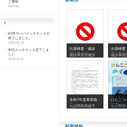
ご通知
Densan
6/28 サーバメンテナンスが
終了しました。
2023-06-28
出張検査・健診
出張検査
9/10メンテナンス完了しま
実施予定表
実施予定
した
健診事業部健診
健診事業
_20260810_20260830
_2026072
2020-09-10
令和7年度事業報
けんこうc
告
90号
ちば県民保健予
ちば県民
利用規約