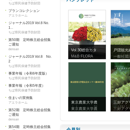
ちば県民保健予防財団
プランコレクション
アエラホーム
ジャーナル2019 Vol.8 No.
1...
ちば県民保健予防財団
第50期 定時株主総会招集
ご通知
densan
Vol.30総合カタ
戸隠観光
ログ
ンフレッ
M&B FLORA
一般社団
ジャーナル2019 Vol.8 No.
体字）
2
ちば県民保健予防財団
事業年報（令和6年度版）
ちば県民保健予防財団
事業年報（令和5年度）
ちば県民保健予防財団
住まいの実例集
東京農業大学農
三好アグ
アエラホーム
友会ホッケー部
ク2026
東京農業大学農
三好アグ
第52期 定時株主総会招集
100年史
ビ
ご通知
densan
第54期 定時株主総会招集
会員別