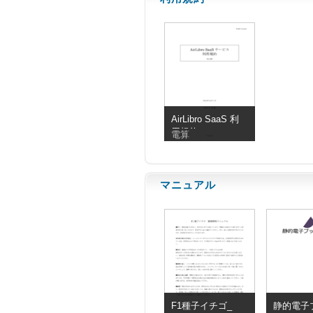
AirLibro SaaS 利
用規約
電算
マニュアル
F1種子イチゴ_
静的電子