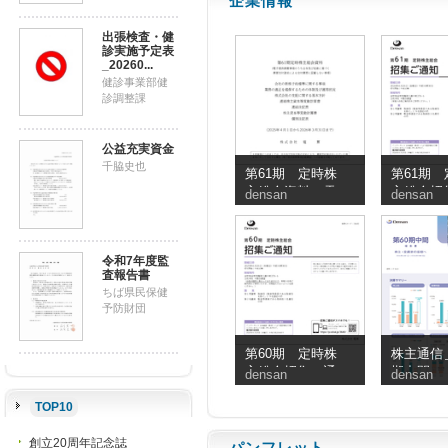
企業情報
出張検査・健
診実施予定表
_20260...
健診事業部健
診調整課
公益充実資金
千脇史也
第61期 定時株
第61期 
主総会資料（電
主総会招
densan
densan
子提供措置事項
知
のうち交付書面
省略事項）
令和7年度監
査報告書
ちば県民保健
予防財団
第60期 定時株
株主通信＿
主総会招集ご通
期中間
densan
densan
知
TOP10
創立20周年記念誌
パンフレット