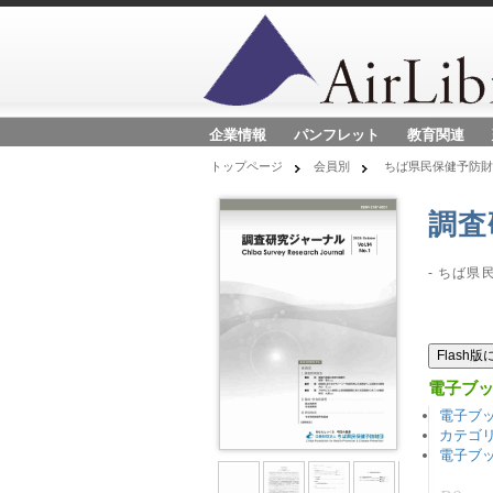
企業情報
パンフレット
教育関連
トップページ
会員別
ちば県民保健予防
調査研
- ちば県
Flash
電子ブ
電子ブ
カテゴ
電子ブ