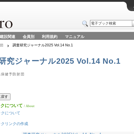
建設関連
会員別
利用規約
マニュアル
調査研究ジャーナル2025 Vol.14 No.1
財団
究ジャーナル2025 Vol.14 No.1
民保健予防財団
版に戻す
ックについて
/ About
ックについて
リ
ックリンクの作成