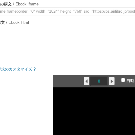
meの構文
/ Ebook iframe
ame frameborder="0" width="1024" height="768" src="https://bz.airlibro.jp/b
構文
/ Ebook Html
式のカスタマイズ ?
自動