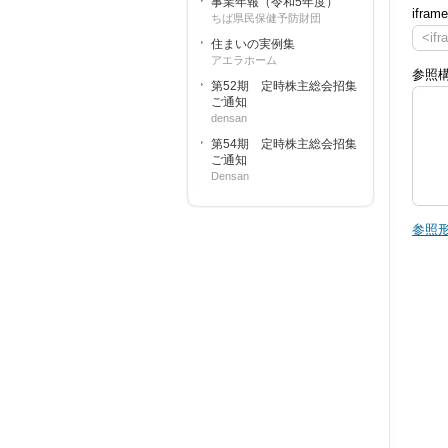
事業年報（令和5年度）
ifra
ちば県民保健予防財団
<ifr
住まいの実例集
アエラホーム
参照
第52期 定時株主総会招集
ご通知
densan
第54期 定時株主総会招集
ご通知
Densan
参照形