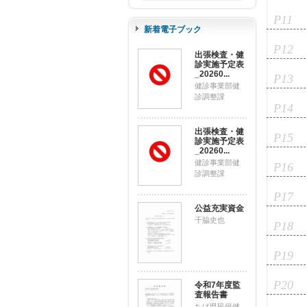
P11
新着電子ブック
P12
出張検査・健
診実施予定表
_20260...
P13
健診事業部健
診調整課
P14
出張検査・健
P15
診実施予定表
_20260...
健診事業部健
P16
診調整課
P17
公益充実資金
千脇史也
P18
P19
P20
令和7年度監
査報告書
ちば県民保健