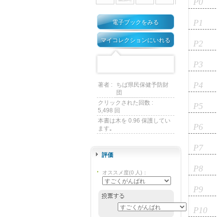
P0
P1
電子ブックをみる
マイコレクションにいれる
P2
P3
P4
著者 :
ちば県民保健予防財
団
クリックされた回数 :
P5
5,498 回
本書は木を 0.96 保護してい
P6
ます｡
P7
評価
P8
オススメ度
(
0
人)
：
P9
P10