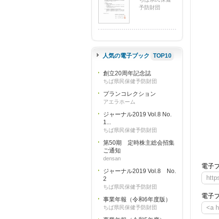
予防財団
人気の電子ブック
TOP10
創立20周年記念誌
ちば県民保健予防財団
プランコレクション
アエラホーム
ジャーナル2019 Vol.8 No.
1...
ちば県民保健予防財団
第50期 定時株主総会招集
ご通知
densan
電子
ジャーナル2019 Vol.8 No.
http
2
ちば県民保健予防財団
電子
事業年報（令和6年度版）
<a 
ちば県民保健予防財団