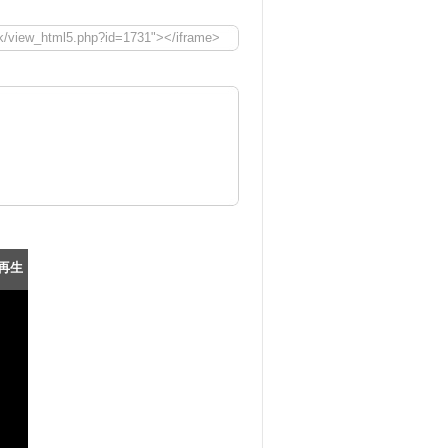
ook/view_html5.php?id=1731"></iframe>
再生